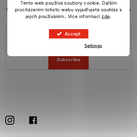
Tento web používá soubory cookie. Dalším
n
t
procházením tohoto webu vyjadřujete souhlas s
Enter your email and we will send you informations about new
r
products in our e-shop.
jejich používáním.. Více informací
zde
.
o
l
s
Accept
Vložením e-mailu souhlasíte s
podmínkami ochrany osobních
údajů
Settings
Subscribe