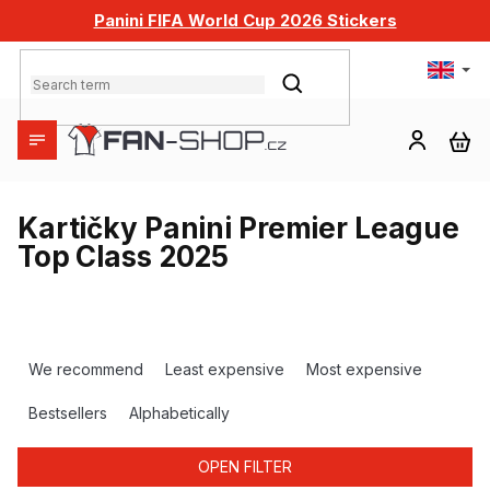
Skip
Panini FIFA World Cup 2026 Stickers
to
content
SEARCH
SH
CA
Kartičky Panini Premier League
Top Class 2025
P
r
We recommend
Least expensive
Most expensive
o
d
Bestsellers
Alphabetically
u
c
OPEN FILTER
t