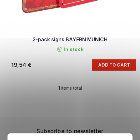
2-pack signs BAYERN MUNICH
In stock
19,54 €
ADD TO CART
1
items total
L
i
s
F
t
o
i
o
n
t
g
e
Subscribe to newsletter
c
r
o