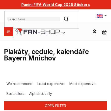
Skip
Panini FIFA World Cup 2026 Stickers
to
content
SEARCH
SH
CA
Plakáty, cedule, kalendáře
Bayern Mnichov
P
r
We recommend
Least expensive
Most expensive
o
d
Bestsellers
Alphabetically
u
c
OPEN FILTER
t