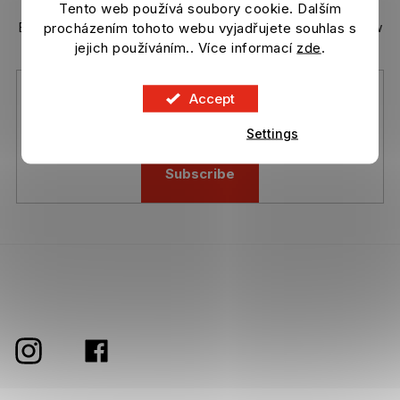
Tento web používá soubory cookie. Dalším
n
t
procházením tohoto webu vyjadřujete souhlas s
Enter your email and we will send you informations about new
r
products in our e-shop.
jejich používáním.. Více informací
zde
.
o
l
s
Accept
Vložením e-mailu souhlasíte s
podmínkami ochrany osobních
údajů
Settings
Subscribe