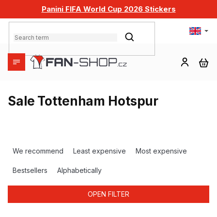
Skip
Panini FIFA World Cup 2026 Stickers
to
content
SEARCH
SH
CA
Sale Tottenham Hotspur
P
r
We recommend
Least expensive
Most expensive
o
d
Bestsellers
Alphabetically
u
c
OPEN FILTER
t
s