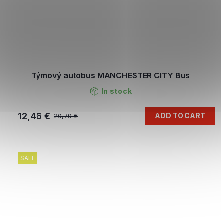
Týmový autobus MANCHESTER CITY Bus
In stock
12,46 €
ADD TO CART
20,79 €
SALE