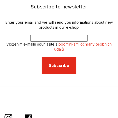
t
g
e
Subscribe to newsletter
c
r
o
n
t
Enter your email and we will send you informations about new
r
products in our e-shop.
o
l
s
Vložením e-mailu souhlasíte s
podmínkami ochrany osobních
údajů
Subscribe