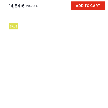
14,54 €
ADD TO CART
20,79 €
SALE