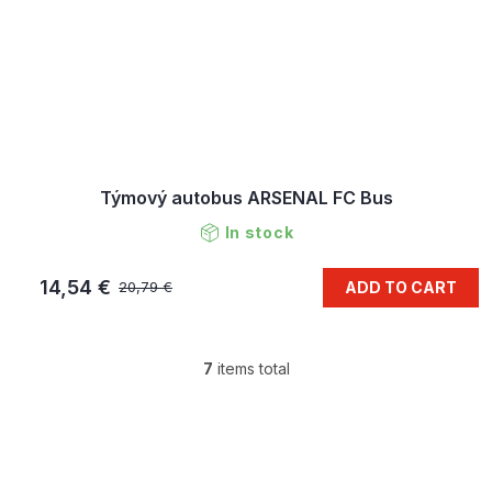
Týmový autobus ARSENAL FC Bus
In stock
14,54 €
ADD TO CART
20,79 €
7
items total
L
i
s
F
t
o
i
o
n