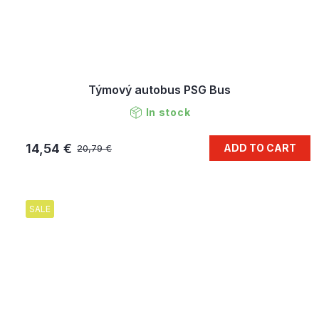
Týmový autobus PSG Bus
In stock
14,54 €
ADD TO CART
20,79 €
SALE