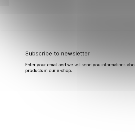
F
o
o
t
e
r
Subscribe to newsletter
Enter your email and we will send you informations ab
products in our e-shop.