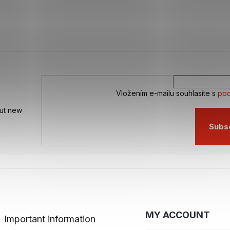
Vložením e-mailu souhlasíte s
pod
out new
Subs
MY ACCOUNT
Important information