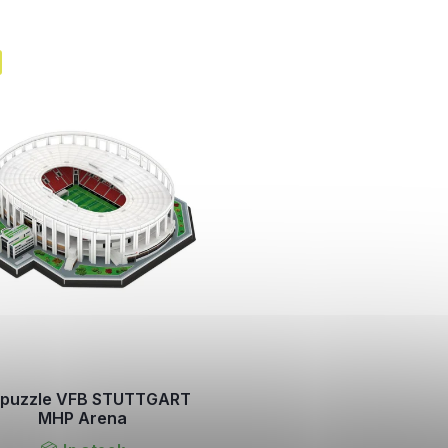
 puzzle VFB STUTTGART
MHP Arena