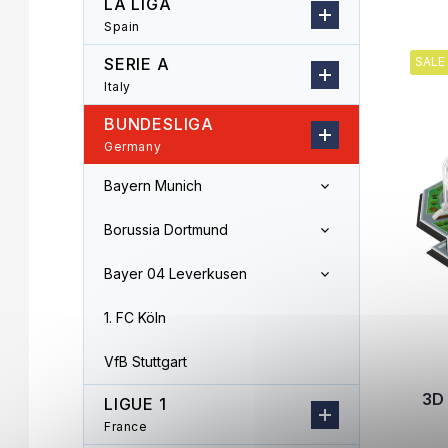
LA LIGA
r
o
Spain
L
d
i
u
SERIE A
SALE
s
c
Italy
t
t
o
s
BUNDESLIGA
f
o
Germany
p
r
r
t
Bayern Munich
o
i
d
n
Borussia Dortmund
u
g
c
Bayer 04 Leverkusen
t
s
1. FC Köln
VfB Stuttgart
3D
LIGUE 1
France