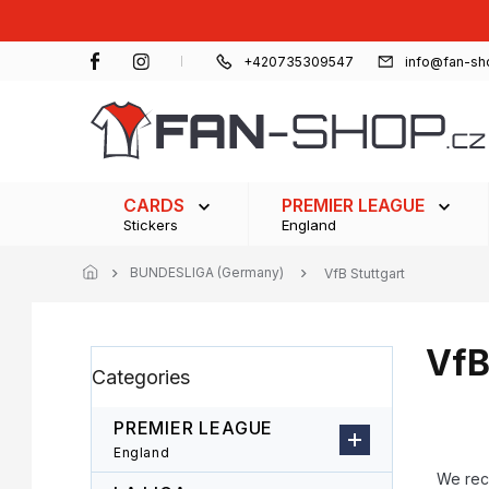
Skip
to
content
+420735309547
info@fan-sh
CARDS
PREMIER LEAGUE
Stickers
England
BUNDESLIGA (Germany)
VfB Stuttgart
VfB
S
Skip
Categories
i
categories
d
e
PREMIER LEAGUE
b
P
England
a
r
We re