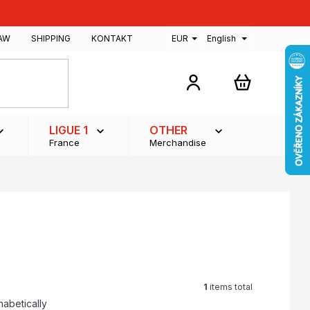
AW
SHIPPING
KONTAKT
EUR
English
SHOPPING
CART
LIGUE 1
OTHER
France
Merchandise
1
items total
habetically