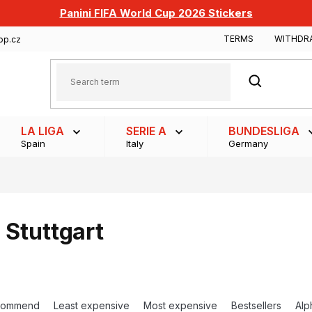
Panini FIFA World Cup 2026 Stickers
TERMS
WITHDR
op.cz
SEARCH
LA LIGA
SERIE A
BUNDESLIGA
Spain
Italy
Germany
 Stuttgart
commend
Least expensive
Most expensive
Bestsellers
Alp