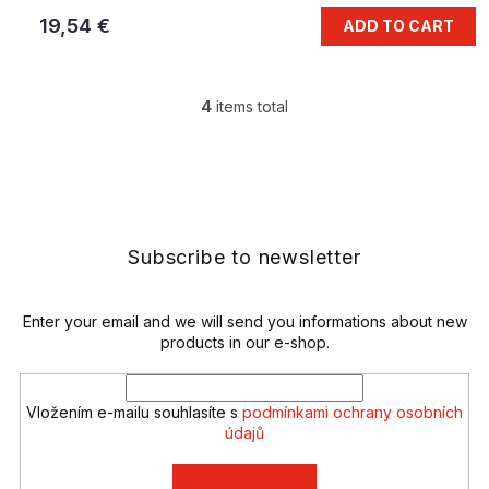
19,54 €
ADD TO CART
4
items total
L
i
s
F
t
o
i
o
n
t
g
e
Subscribe to newsletter
c
r
o
n
t
Enter your email and we will send you informations about new
r
products in our e-shop.
o
l
s
Vložením e-mailu souhlasíte s
podmínkami ochrany osobních
údajů