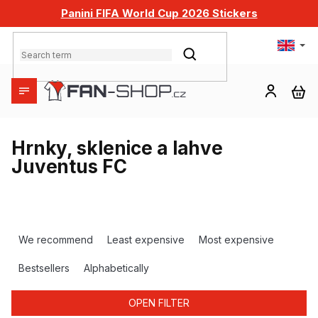
Skip
Panini FIFA World Cup 2026 Stickers
to
content
SEARCH
SH
CA
Hrnky, sklenice a lahve
Juventus FC
P
r
We recommend
Least expensive
Most expensive
o
d
Bestsellers
Alphabetically
u
c
OPEN FILTER
t