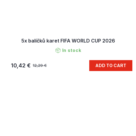
5x balíčků karet FIFA WORLD CUP 2026
In stock
10,42 €
ADD TO CART
12,29 €