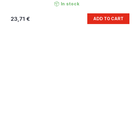
In stock
23,71 €
ADD TO CART