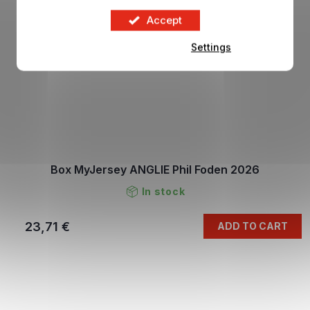
Accept
Settings
Box MyJersey ANGLIE Phil Foden 2026
In stock
23,71 €
ADD TO CART