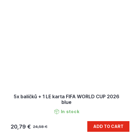
5x balíčků + 1 LE karta FIFA WORLD CUP 2026
blue
In stock
20,79 €
ADD TO CART
24,58 €