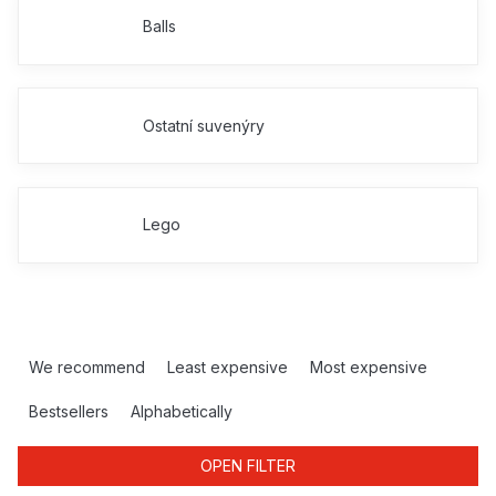
Balls
Ostatní suvenýry
Lego
P
r
We recommend
Least expensive
Most expensive
o
d
Bestsellers
Alphabetically
u
c
OPEN FILTER
t