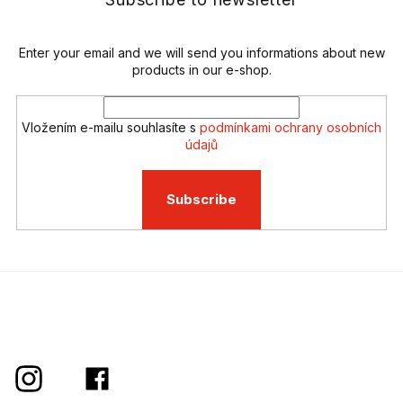
c
r
o
n
t
Enter your email and we will send you informations about new
r
products in our e-shop.
o
l
s
Vložením e-mailu souhlasíte s
podmínkami ochrany osobních
údajů
Subscribe