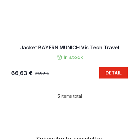
Jacket BAYERN MUNICH Vis Tech Travel
In stock
66,63 €
DETAIL
91,63 €
5
items total
L
i
s
F
t
o
i
o
n
t
g
e
Subscribe to newsletter