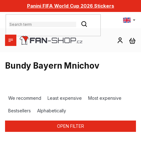
Skip
Panini FIFA World Cup 2026 Stickers
to
content
SEARCH
SH
CA
Bundy Bayern Mnichov
P
r
We recommend
Least expensive
Most expensive
o
d
Bestsellers
Alphabetically
u
c
OPEN FILTER
t
s