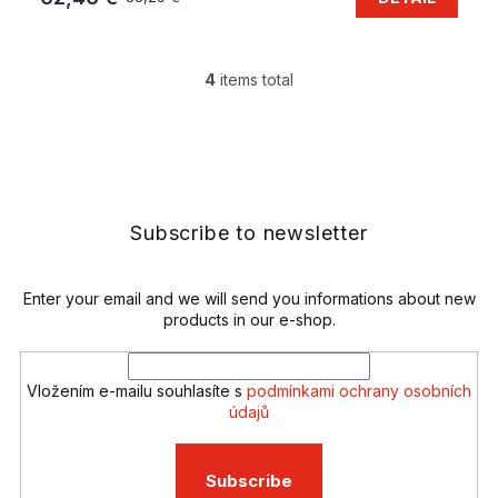
4
items total
L
i
s
F
t
o
i
o
n
t
g
e
Subscribe to newsletter
c
r
o
n
t
Enter your email and we will send you informations about new
r
products in our e-shop.
o
l
s
Vložením e-mailu souhlasíte s
podmínkami ochrany osobních
údajů
Subscribe