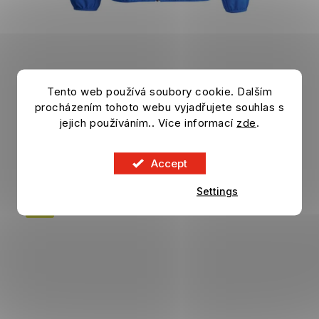
Jacket JUVENTUS FC Presentation blue
Tento web používá soubory cookie. Dalším
procházením tohoto webu vyjadřujete souhlas s
In stock
jejich používáním.. Více informací
zde
.
62,46 €
DETAIL
83,29 €
Accept
Settings
SALE