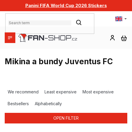
Skip
Panini FIFA World Cup 2026 Stickers
to
content
SEARCH
SH
CA
Mikina a bundy Juventus FC
P
r
We recommend
Least expensive
Most expensive
o
d
Bestsellers
Alphabetically
u
c
OPEN FILTER
t
s