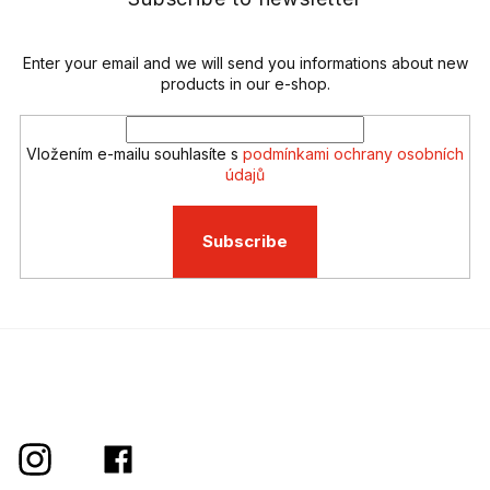
c
r
o
n
t
Enter your email and we will send you informations about new
r
products in our e-shop.
o
l
s
Vložením e-mailu souhlasíte s
podmínkami ochrany osobních
údajů
Subscribe