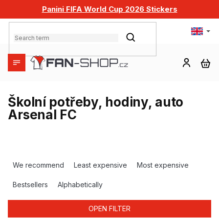
Skip
Panini FIFA World Cup 2026 Stickers
to
content
SEARCH
SH
CA
Školní potřeby, hodiny, auto
Arsenal FC
P
r
We recommend
Least expensive
Most expensive
o
d
Bestsellers
Alphabetically
u
c
OPEN FILTER
t