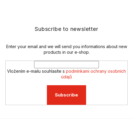
s
F
t
o
i
o
n
t
g
e
Subscribe to newsletter
c
r
o
n
t
Enter your email and we will send you informations about new
r
products in our e-shop.
o
l
s
Vložením e-mailu souhlasíte s
podmínkami ochrany osobních
údajů
Subscribe