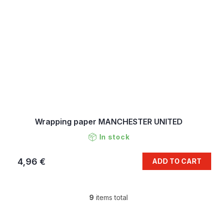
Wrapping paper MANCHESTER UNITED
In stock
4,96 €
ADD TO CART
9
items total
L
i