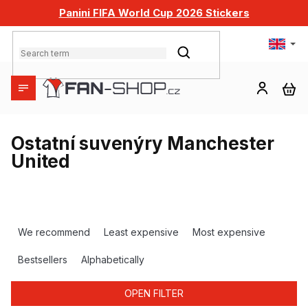
Skip
Panini FIFA World Cup 2026 Stickers
to
content
SEARCH
SH
CA
Ostatní suvenýry Manchester
United
P
r
We recommend
Least expensive
Most expensive
o
d
Bestsellers
Alphabetically
u
c
OPEN FILTER
t