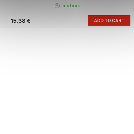
In stock
15,38 €
ADD TO CART