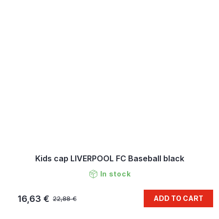
Kids cap LIVERPOOL FC Baseball black
In stock
16,63 €
ADD TO CART
22,88 €