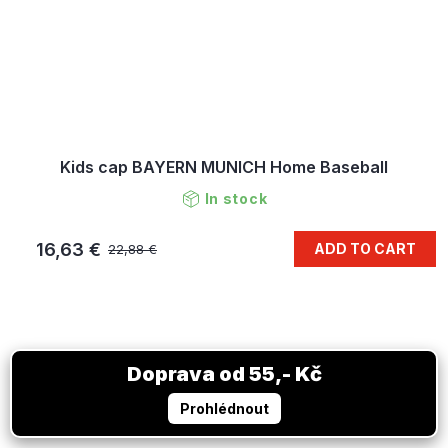
Kids cap BAYERN MUNICH Home Baseball
In stock
16,63 €
ADD TO CART
22,88 €