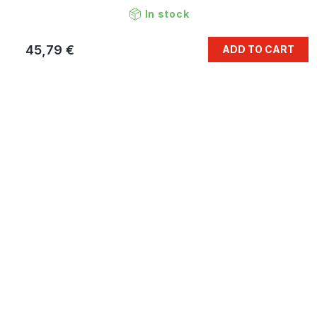
In stock
45,79 €
ADD TO CART