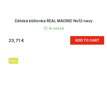
Dětská kšiltovka REAL MADRID No12 navy
In stock
23,71 €
ADD TO CART
SALE