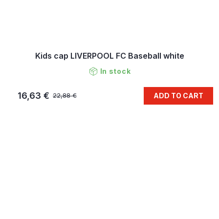
Kids cap LIVERPOOL FC Baseball white
In stock
16,63 €
ADD TO CART
22,88 €