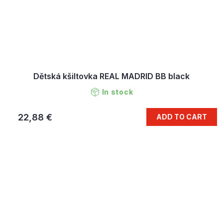
Dětská kšiltovka REAL MADRID BB black
In stock
22,88 €
ADD TO CART