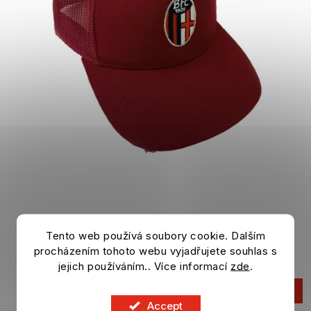
Cap BOLOGNA FC bordeaux
Tento web používá soubory cookie. Dalším
procházením tohoto webu vyjadřujete souhlas s
In stock
jejich používáním.. Více informací
zde
.
23,71 €
ADD TO CART
Accept