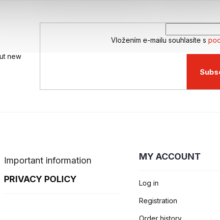
Vložením e-mailu souhlasíte s
pod
out new
Subs
MY ACCOUNT
Important information
PRIVACY POLICY
Log in
Registration
Order history