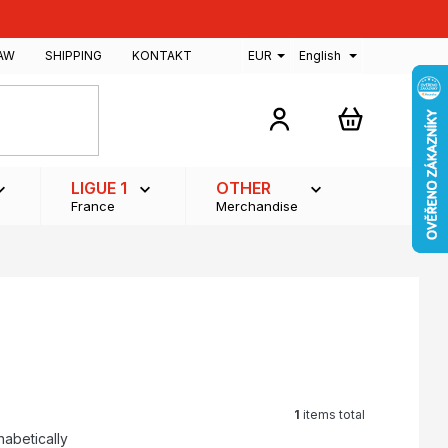
AW
SHIPPING
KONTAKT
EUR
English
SHOPPING
CART
LIGUE 1
OTHER
France
Merchandise
1
items total
habetically