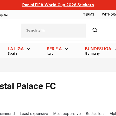
Panini FIFA World Cup 2026 Stickers
TERMS
WITHDR
op.cz
SEARCH
LA LIGA
SERIE A
BUNDESLIGA
Spain
Italy
Germany
stal Palace FC
commend
Least expensive
Most expensive
Bestsellers
Alp