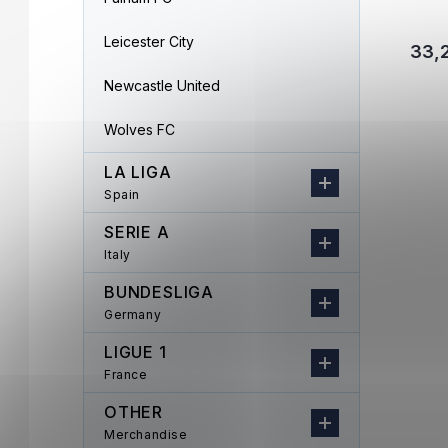
Leicester City
33,
Newcastle United
Wolves FC
LA LIGA
Spain
SERIE A
Italy
BUNDESLIGA
Germany
LIGUE 1
France
OTHER
Merchandise