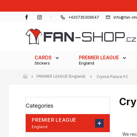
Skip
to
content
+420735309547
info@fan-sh
CARDS
PREMIER LEAGUE
Stickers
England
PREMIER LEAGUE (England)
Crystal Palace FC
Cry
S
Skip
Categories
i
categories
d
e
PREMIER LEAGUE
b
P
England
a
r
We re