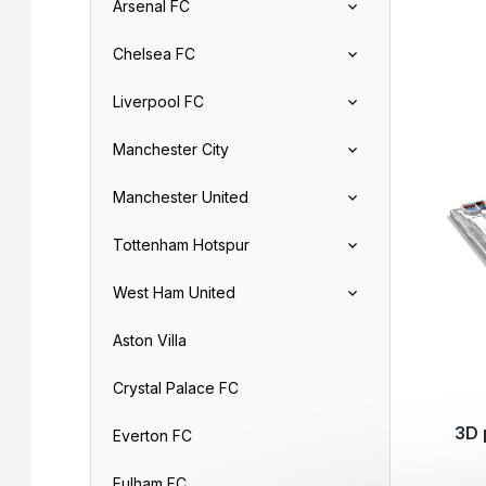
Arsenal FC
r
o
L
d
Chelsea FC
i
u
s
c
Liverpool FC
t
t
o
s
Manchester City
f
o
p
r
Manchester United
r
t
o
i
Tottenham Hotspur
d
n
u
g
West Ham United
c
t
Aston Villa
s
Crystal Palace FC
3D 
Everton FC
Fulham FC