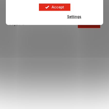
Dětská mikina REAL MADRID Track aurora
Accept
In stock
Settings
56,21 €
DETAIL