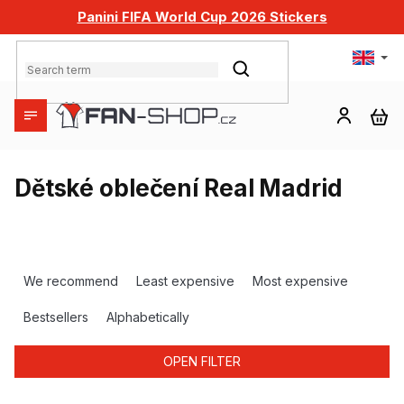
Skip
Panini FIFA World Cup 2026 Stickers
to
content
SEARCH
SH
CA
Dětské oblečení Real Madrid
P
r
We recommend
Least expensive
Most expensive
o
d
Bestsellers
Alphabetically
u
c
OPEN FILTER
t
s