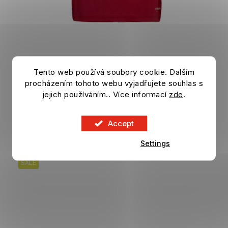
Tento web používá soubory cookie. Dalším
Kids jersey LIVERPOOL FC 25/26 home
procházením tohoto webu vyjadřujete souhlas s
In stock
jejich používáním.. Více informací
zde
.
49,96 €
DETAIL
74,96 €
Accept
Settings
SALE