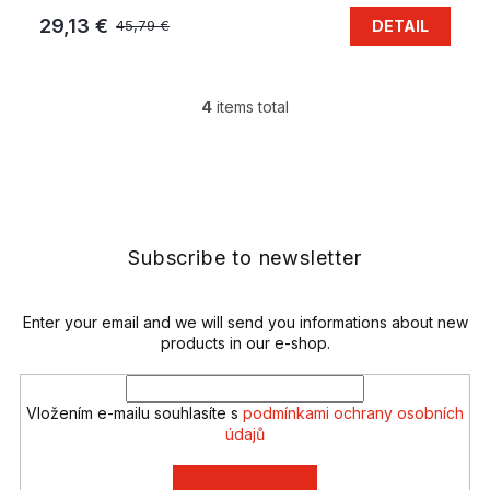
29,13 €
DETAIL
45,79 €
4
items total
L
i
s
F
t
o
i
o
n
t
g
e
Subscribe to newsletter
c
r
o
n
t
Enter your email and we will send you informations about new
r
products in our e-shop.
o
l
s
Vložením e-mailu souhlasíte s
podmínkami ochrany osobních
údajů