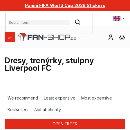
Skip
Panini FIFA World Cup 2026 Stickers
to
content
SEARCH
SH
CA
Dresy, trenýrky, stulpny
Liverpool FC
P
r
We recommend
Least expensive
Most expensive
o
d
Bestsellers
Alphabetically
u
c
OPEN FILTER
t