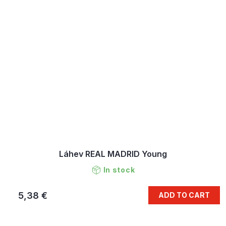
Láhev REAL MADRID Young
In stock
5,38 €
ADD TO CART