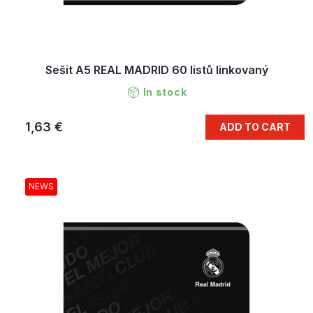
Sešit A5 REAL MADRID 60 listů linkovaný
In stock
1,63 €
ADD TO CART
NEWS