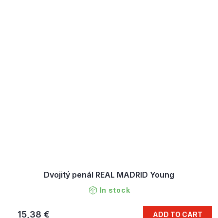
Dvojitý penál REAL MADRID Young
In stock
15,38 €
ADD TO CART