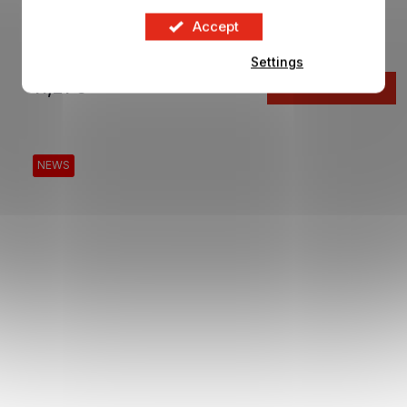
Láhev REAL MADRID black
Accept
In stock
Settings
11,21 €
ADD TO CART
NEWS