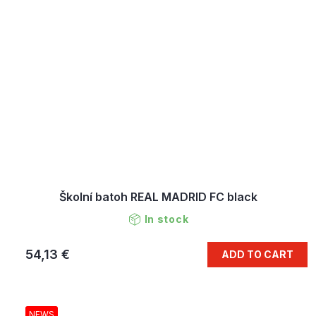
Školní batoh REAL MADRID FC black
In stock
54,13 €
ADD TO CART
NEWS