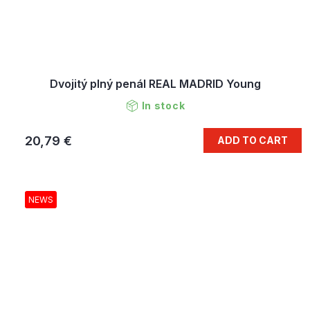
Dvojitý plný penál REAL MADRID Young
In stock
20,79 €
ADD TO CART
NEWS