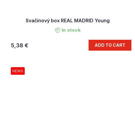
Svačinový box REAL MADRID Young
In stock
5,38 €
ADD TO CART
NEWS