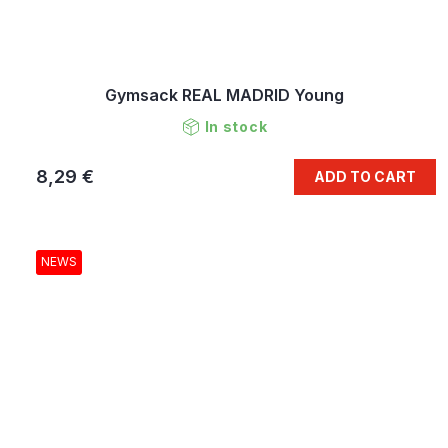
Gymsack REAL MADRID Young
In stock
8,29 €
ADD TO CART
NEWS