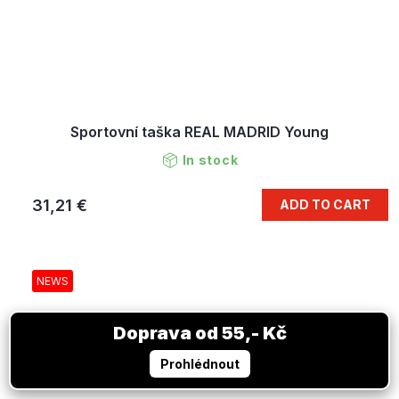
Sportovní taška REAL MADRID Young
In stock
31,21 €
ADD TO CART
NEWS