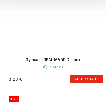
Gymsack REAL MADRID black
In stock
8,29 €
ADD TO CART
NEWS