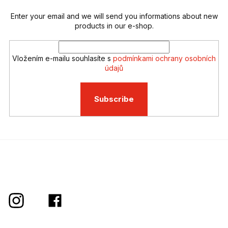
n
t
Enter your email and we will send you informations about new
r
products in our e-shop.
o
l
s
Vložením e-mailu souhlasíte s
podmínkami ochrany osobních
údajů
Subscribe