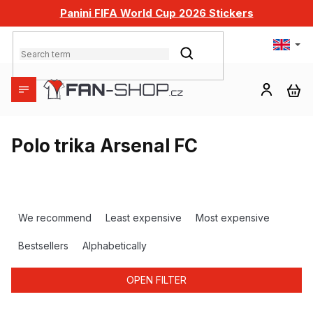
Skip
Panini FIFA World Cup 2026 Stickers
to
content
SEARCH
SH
CA
Polo trika Arsenal FC
P
r
We recommend
Least expensive
Most expensive
o
d
Bestsellers
Alphabetically
u
c
OPEN FILTER
t
s