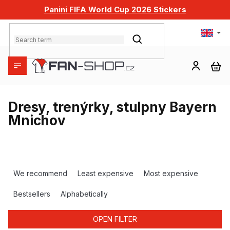
Skip
Panini FIFA World Cup 2026 Stickers
to
content
SEARCH
SH
CA
Dresy, trenýrky, stulpny Bayern
Mnichov
P
r
We recommend
Least expensive
Most expensive
o
d
Bestsellers
Alphabetically
u
c
OPEN FILTER
t