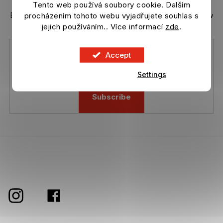
Tento web používá soubory cookie. Dalším
n
t
procházením tohoto webu vyjadřujete souhlas s
Enter your email and we will send you informations about new
r
products in our e-shop.
jejich používáním.. Více informací
zde
.
o
l
s
Accept
Vložením e-mailu souhlasíte s
podmínkami ochrany osobních
údajů
Settings
Subscribe