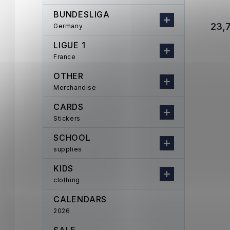
BUNDESLIGA
23,7
Germany
LIGUE 1
France
OTHER
Merchandise
CARDS
Stickers
SCHOOL
supplies
KIDS
clothing
CALENDARS
2026