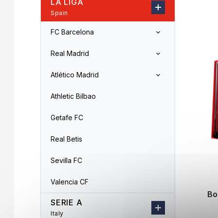
LA LIGA
r
o
Spain
L
d
i
u
FC Barcelona
s
c
t
t
Real Madrid
o
s
f
o
Atlético Madrid
p
r
r
t
Athletic Bilbao
o
i
d
n
Getafe FC
u
g
c
Real Betis
t
s
Sevilla FC
Valencia CF
Bo
SERIE A
Italy