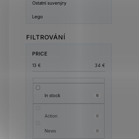
Ostatní suvenýry
Lego
PRICE
13
€
34
€
In stock
6
Action
0
News
0