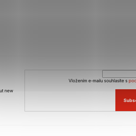
Vložením e-mailu souhlasíte s
pod
out new
Subs