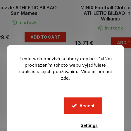
puzzle ATHLETIC BILBAO
MINIX Football Club f
San Mames
ATHLETIC BILBAO In
Williams
In stock
In stock
29 €
ADD TO CART
13,71 €
ADD T
Tento web používá soubory cookie. Dalším
L
procházením tohoto webu vyjadřujete
i
souhlas s jejich používáním.. Více informací
s
zde
.
t
i
n
g
c
Accept
o
n
t
r
Settings
o