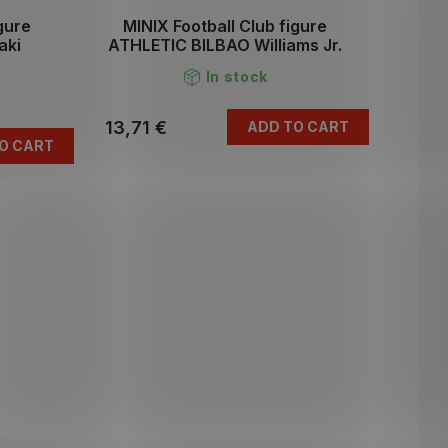
igure
MINIX Football Club figure
aki
ATHLETIC BILBAO Williams Jr.
In stock
13,71 €
ADD TO CART
O CART