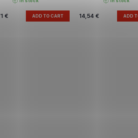
In stock
In stock
1 €
14,54 €
ADD TO CART
ADD T