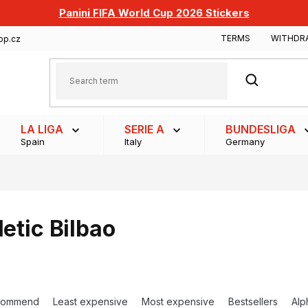
Panini FIFA World Cup 2026 Stickers
TERMS
WITHDR
op.cz
SEARCH
LA LIGA
SERIE A
BUNDESLIGA
Spain
Italy
Germany
letic Bilbao
commend
Least expensive
Most expensive
Bestsellers
Alp