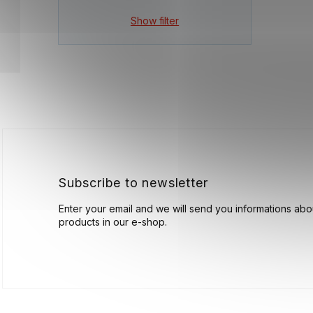
Show filter
F
o
o
t
e
r
Subscribe to newsletter
Enter your email and we will send you informations ab
products in our e-shop.