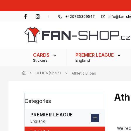
Skip
to
content
+420735309547
info@fan-sh
CARDS
PREMIER LEAGUE
Stickers
England
LA LIGA (Spain)
Athletic Bilbao
Ath
S
Skip
Categories
i
categories
d
e
PREMIER LEAGUE
b
P
England
a
r
We re