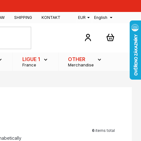
AW
SHIPPING
KONTAKT
EUR
English
SHOPPING
CART
LIGUE 1
OTHER
France
Merchandise
6
items total
habetically