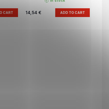
In stock
14,54 €
O CART
ADD TO CART