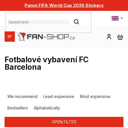
Skip
Panini FIFA World Cup 2026 Stickers
to
content
SEARCH
SH
CA
Fotbalové vybavení FC
Barcelona
P
r
We recommend
Least expensive
Most expensive
o
d
Bestsellers
Alphabetically
u
c
OPEN FILTER
t