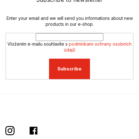
c
r
o
n
t
Enter your email and we will send you informations about new
r
products in our e-shop.
o
l
s
Vložením e-mailu souhlasíte s
podmínkami ochrany osobních
údajů
Subscribe