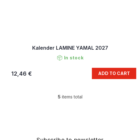
Kalender LAMINE YAMAL 2027
In stock
12,46 €
ADD TO CART
5
items total
L
i
s
F
t
o
i
o
n
t
g
e
Subscribe to newsletter