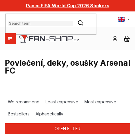
Skip
Panini FIFA World Cup 2026 Stickers
to
content
SEARCH
SH
CA
Povlečení, deky, osušky Arsenal
FC
P
r
We recommend
Least expensive
Most expensive
o
d
Bestsellers
Alphabetically
u
c
OPEN FILTER
t