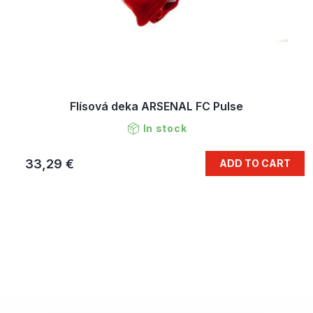
Flísová deka ARSENAL FC Pulse
In stock
33,29 €
ADD TO CART