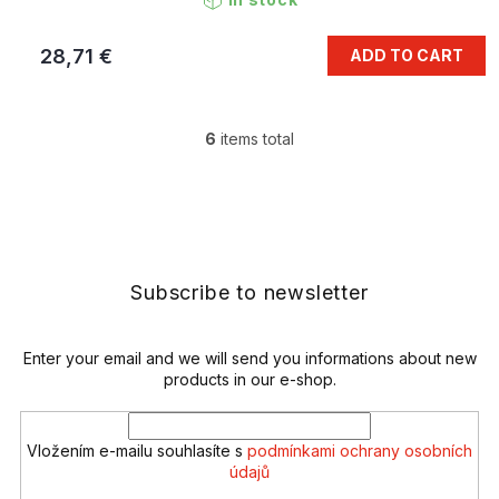
28,71 €
ADD TO CART
6
items total
L
i
s
F
t
o
i
o
n
t
g
e
Subscribe to newsletter
c
r
o
n
t
Enter your email and we will send you informations about new
r
products in our e-shop.
o
l
s
Vložením e-mailu souhlasíte s
podmínkami ochrany osobních
údajů