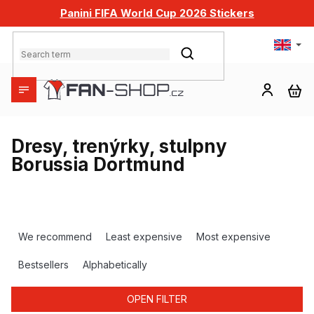
Skip
Panini FIFA World Cup 2026 Stickers
to
content
SEARCH
SH
CA
Dresy, trenýrky, stulpny
Borussia Dortmund
P
r
We recommend
Least expensive
Most expensive
o
d
Bestsellers
Alphabetically
u
c
OPEN FILTER
t