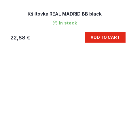
Kšiltovka REAL MADRID BB black
In stock
22,88 €
ADD TO CART