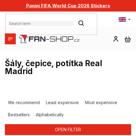
Skip
Panini FIFA World Cup 2026 Stickers
to
content
SEARCH
SH
CA
Šály, čepice, potítka Real
Madrid
P
r
We recommend
Least expensive
Most expensive
o
d
Bestsellers
Alphabetically
u
c
OPEN FILTER
t