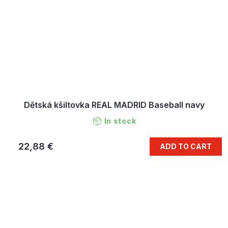
Dětská kšiltovka REAL MADRID Baseball navy
In stock
22,88 €
ADD TO CART