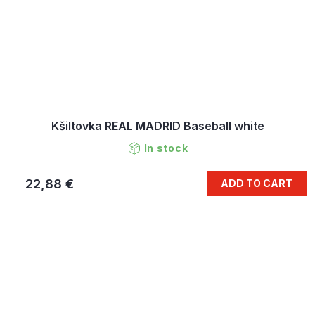
Kšiltovka REAL MADRID Baseball white
In stock
22,88 €
ADD TO CART