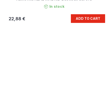
In stock
22,88 €
ADD TO CART