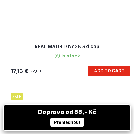
REAL MADRID No28 Ski cap
In stock
17,13 €
ADD TO CART
22,88 €
SALE