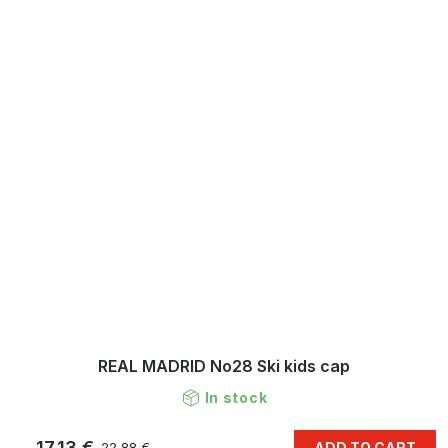
REAL MADRID No28 Ski kids cap
In stock
17,13 €
ADD TO CART
22,88 €