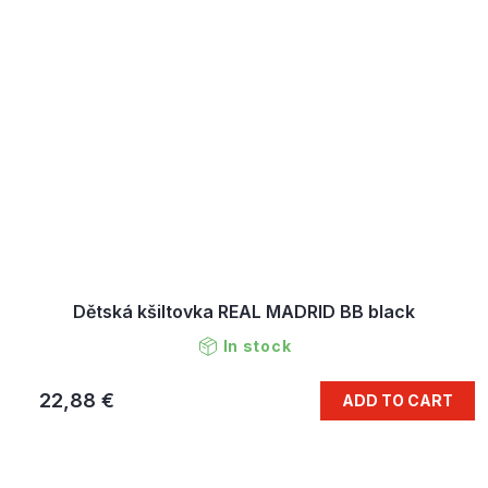
Dětská kšiltovka REAL MADRID BB black
In stock
22,88 €
ADD TO CART