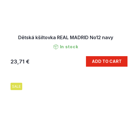
Dětská kšiltovka REAL MADRID No12 navy
In stock
23,71 €
ADD TO CART
SALE