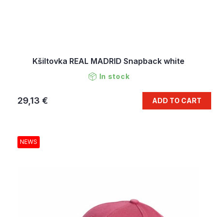
Kšiltovka REAL MADRID Snapback white
In stock
29,13 €
ADD TO CART
NEWS