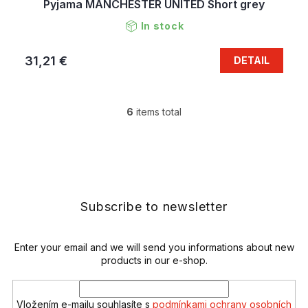
Pyjama MANCHESTER UNITED Short grey
In stock
31,21 €
DETAIL
6
items total
L
i
s
F
t
o
i
o
n
t
g
e
Subscribe to newsletter
c
r
o
n
t
Enter your email and we will send you informations about new
r
products in our e-shop.
o
l
s
Vložením e-mailu souhlasíte s
podmínkami ochrany osobních