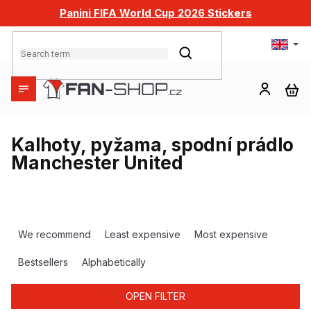
Skip
Panini FIFA World Cup 2026 Stickers
to
content
SEARCH
SH
CA
Kalhoty, pyžama, spodní prádlo
Manchester United
P
r
We recommend
Least expensive
Most expensive
o
d
Bestsellers
Alphabetically
u
c
OPEN FILTER
t