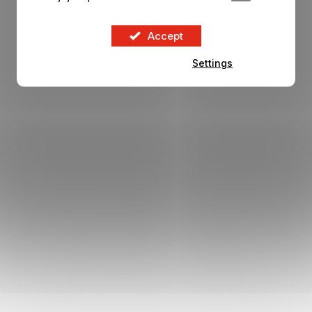
In stock
Accept
49,96 €
DETAIL
Settings