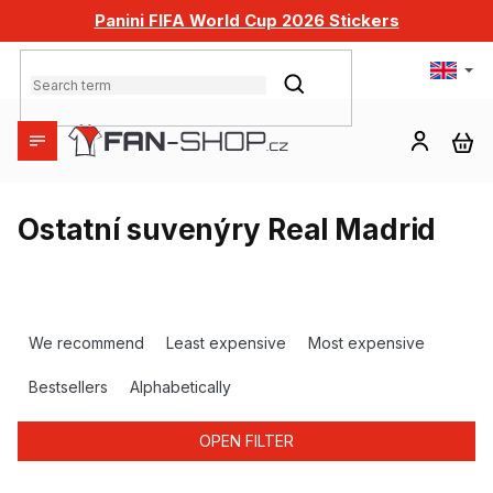
Skip
Panini FIFA World Cup 2026 Stickers
to
content
SEARCH
SH
CA
Ostatní suvenýry Real Madrid
P
r
We recommend
Least expensive
Most expensive
o
d
Bestsellers
Alphabetically
u
c
OPEN FILTER
t
s