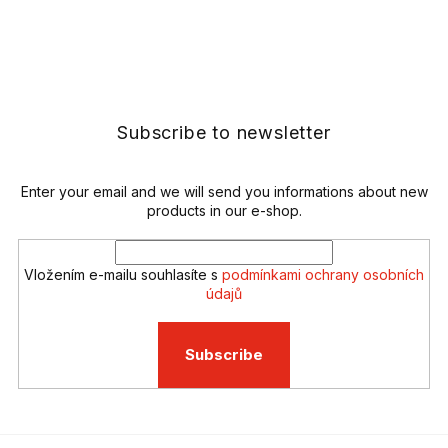
L
i
s
F
t
o
i
o
n
t
g
e
Subscribe to newsletter
c
r
o
n
t
Enter your email and we will send you informations about new
r
products in our e-shop.
o
l
s
Vložením e-mailu souhlasíte s
podmínkami ochrany osobních
údajů
Subscribe