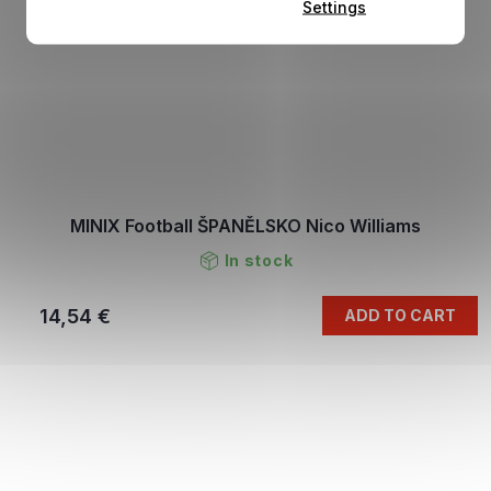
Settings
MINIX Football ŠPANĚLSKO Nico Williams
In stock
14,54 €
ADD TO CART