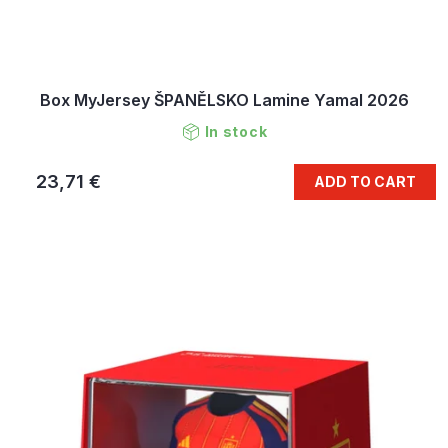
Box MyJersey ŠPANĚLSKO Lamine Yamal 2026
In stock
23,71 €
ADD TO CART