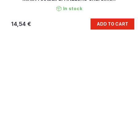
In stock
14,54 €
ADD TO CART