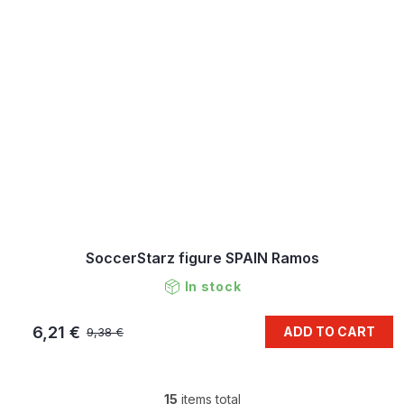
SoccerStarz figure SPAIN Ramos
In stock
6,21 €
ADD TO CART
9,38 €
15
items total