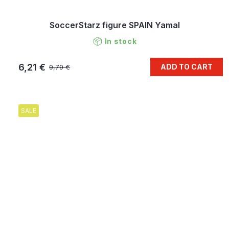
SoccerStarz figure SPAIN Yamal
In stock
6,21 €
ADD TO CART
9,79 €
SALE