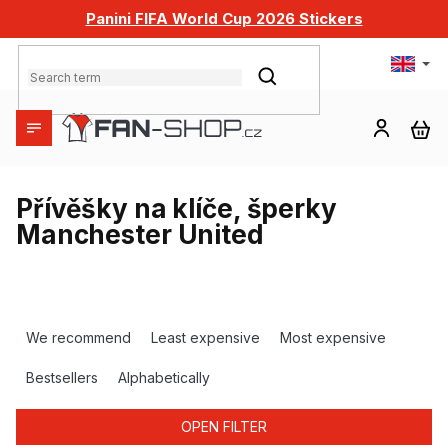
Skip
Panini FIFA World Cup 2026 Stickers
to
content
SEARCH
SH
CA
Přívěšky na klíče, šperky
Manchester United
P
r
We recommend
Least expensive
Most expensive
o
d
Bestsellers
Alphabetically
u
c
OPEN FILTER
t