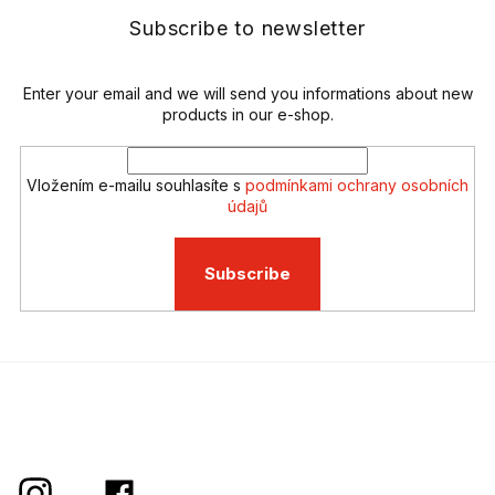
t
g
e
Subscribe to newsletter
c
r
o
n
t
Enter your email and we will send you informations about new
r
products in our e-shop.
o
l
s
Vložením e-mailu souhlasíte s
podmínkami ochrany osobních
údajů
Subscribe