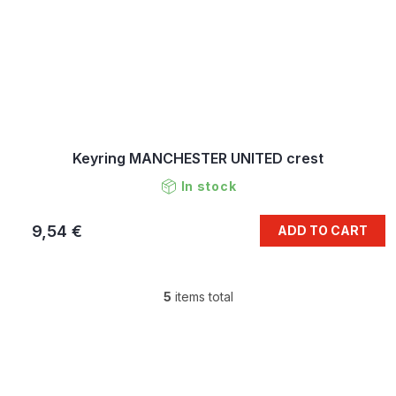
Keyring MANCHESTER UNITED crest
In stock
9,54 €
ADD TO CART
5
items total
L
i
s
F
t
o
i
o
n