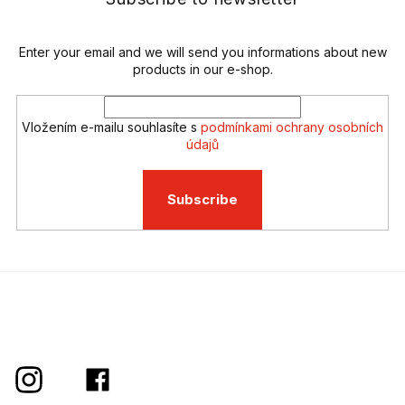
c
r
o
n
t
Enter your email and we will send you informations about new
r
products in our e-shop.
o
l
s
Vložením e-mailu souhlasíte s
podmínkami ochrany osobních
údajů
Subscribe