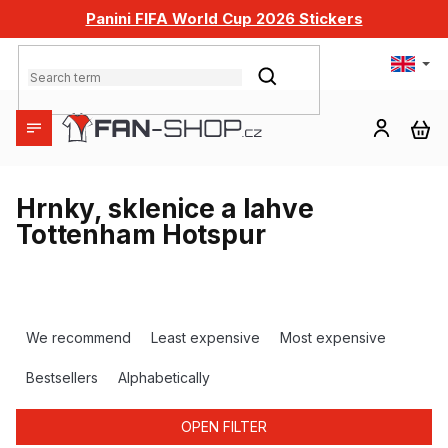
Skip
Panini FIFA World Cup 2026 Stickers
to
content
SEARCH
SH
CA
Hrnky, sklenice a lahve
Tottenham Hotspur
P
r
We recommend
Least expensive
Most expensive
o
d
Bestsellers
Alphabetically
u
c
OPEN FILTER
t