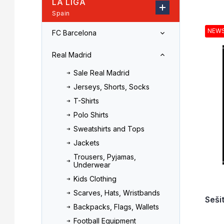
LA LIGA
r
o
Spain
L
d
i
u
NEW
FC Barcelona
s
c
t
t
Real Madrid
o
s
f
o
Sale Real Madrid
p
r
Jerseys, Shorts, Socks
r
t
T-Shirts
o
i
d
n
Polo Shirts
u
g
Sweatshirts and Tops
c
Jackets
t
Trousers, Pyjamas,
s
Underwear
Kids Clothing
Scarves, Hats, Wristbands
Seši
Backpacks, Flags, Wallets
Football Equipment