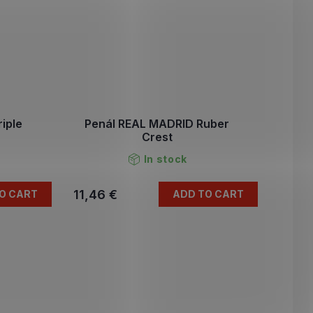
iple
Penál REAL MADRID Ruber
Crest
In stock
11,46 €
O CART
ADD TO CART