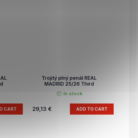
EAL
Trojitý plný penál REAL
rd
MADRID 25/26 Third
In stock
29,13 €
O CART
ADD TO CART