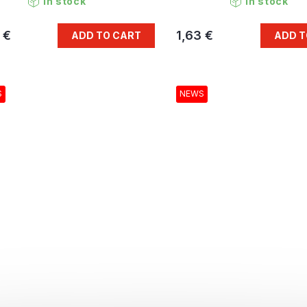
In stock
In stock
 €
1,63 €
ADD TO CART
ADD T
S
NEWS