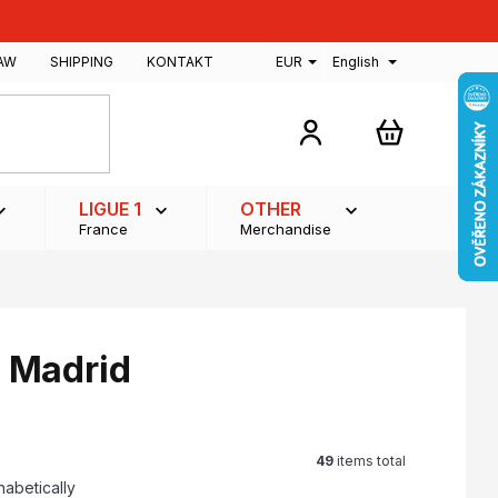
AW
SHIPPING
KONTAKT
EUR
English
SHOPPING
CART
LIGUE 1
OTHER
France
Merchandise
l Madrid
49
items total
habetically