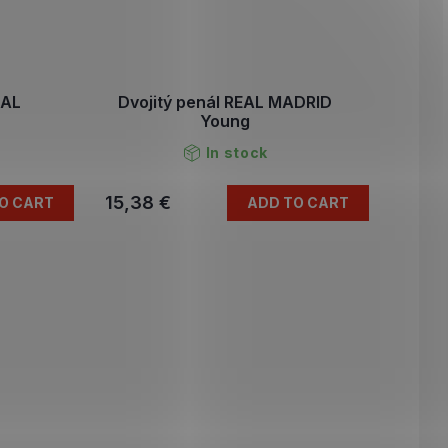
EAL
Dvojitý penál REAL MADRID
Young
In stock
15,38 €
O CART
ADD TO CART