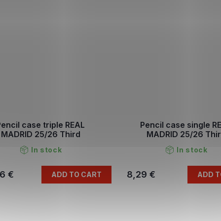
encil case triple REAL
Pencil case single R
MADRID 25/26 Third
MADRID 25/26 Thi
In stock
In stock
6 €
8,29 €
ADD TO CART
ADD T