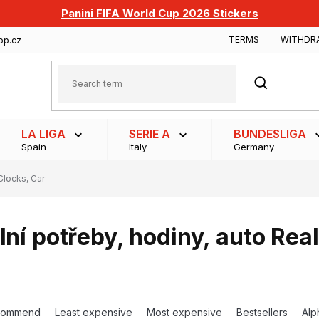
Panini FIFA World Cup 2026 Stickers
TERMS
WITHDR
op.cz
SEARCH
LA LIGA
SERIE A
BUNDESLIGA
Spain
Italy
Germany
Clocks, Car
lní potřeby, hodiny, auto Rea
commend
Least expensive
Most expensive
Bestsellers
Alp