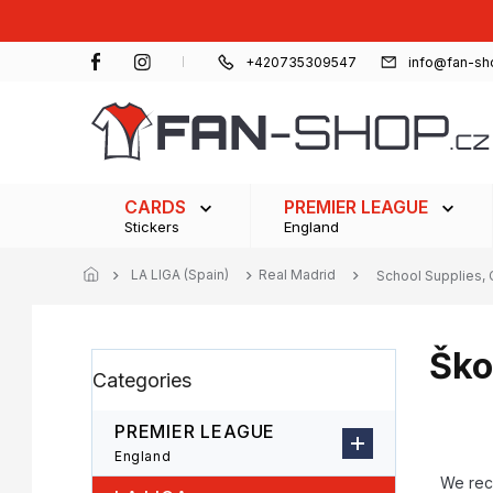
Skip
to
content
+420735309547
info@fan-sh
CARDS
PREMIER LEAGUE
Stickers
England
LA LIGA (Spain)
Real Madrid
School Supplies, 
Ško
S
Skip
Categories
i
categories
d
e
PREMIER LEAGUE
b
P
England
a
r
We re