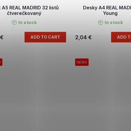
t A5 REAL MADRID 32 listů
Desky A4 REAL MAD
čtverečkovaný
Young
In stock
In stock
 €
2,04 €
ADD TO CART
ADD T
S
NEWS