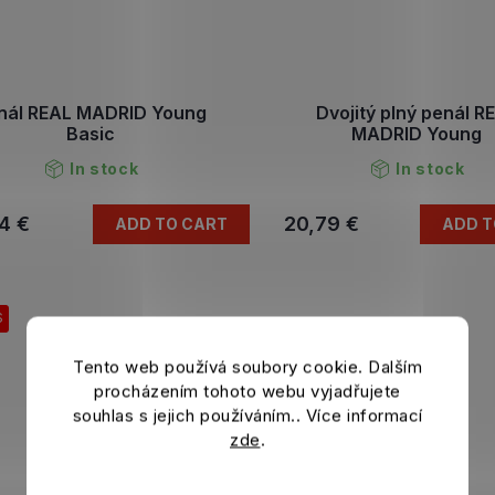
nál REAL MADRID Young
Dvojitý plný penál R
Basic
MADRID Young
In stock
In stock
4 €
20,79 €
ADD TO CART
ADD T
S
Tento web používá soubory cookie. Dalším
procházením tohoto webu vyjadřujete
souhlas s jejich používáním.. Více informací
zde
.