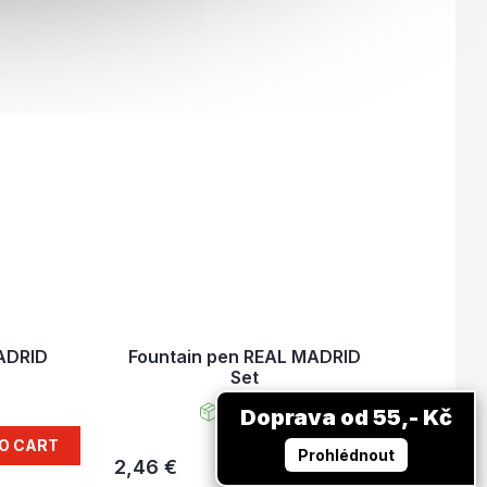
ADRID
Fountain pen REAL MADRID
Set
In stock
Doprava od 55,- Kč
O CART
Prohlédnout
2,46 €
ADD TO CART