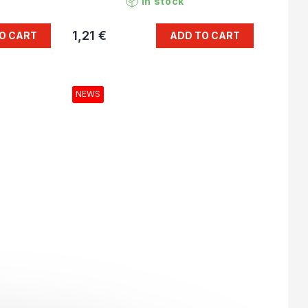
In stock
1,21 €
O CART
ADD TO CART
NEWS