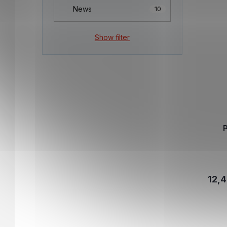
News
10
Show filter
P
12,4