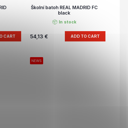
RID
Školní batoh REAL MADRID FC
black
In stock
54,13 €
O CART
ADD TO CART
NEWS