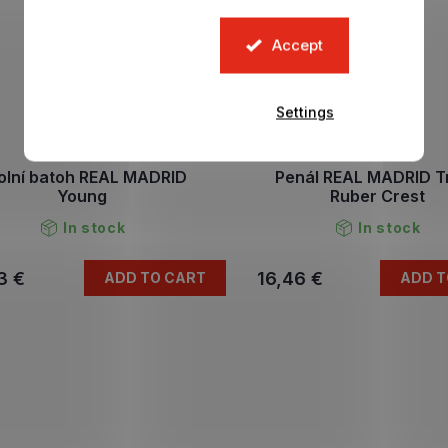
Accept
Settings
olní batoh REAL MADRID
Penál REAL MADRID Tr
Young
Ruber Crest
In stock
In stock
3 €
16,46 €
ADD TO CART
ADD T