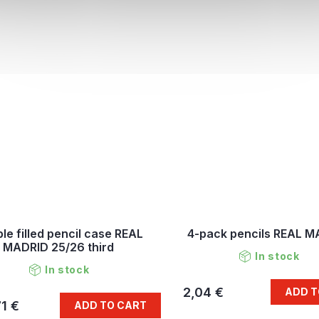
le filled pencil case REAL
4-pack pencils REAL M
MADRID 25/26 third
In stock
In stock
2,04 €
ADD T
1 €
ADD TO CART