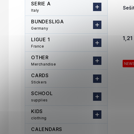
SERIE A
Seši
Italy
BUNDESLIGA
Germany
1,21
LIGUE 1
France
OTHER
NEW
Merchandise
CARDS
Stickers
SCHOOL
supplies
KIDS
clothing
CALENDARS