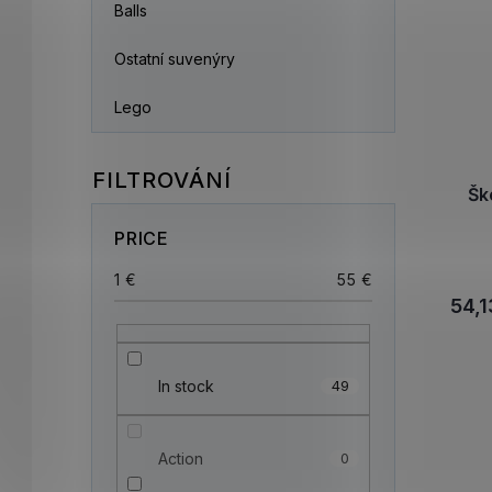
Balls
Ostatní suvenýry
Lego
Šk
PRICE
1
€
55
€
54,1
In stock
49
Action
0