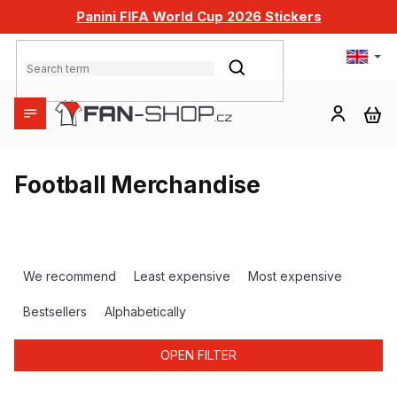
Skip
Panini FIFA World Cup 2026 Stickers
to
content
SEARCH
SH
CA
Football Merchandise
P
r
We recommend
Least expensive
Most expensive
o
d
Bestsellers
Alphabetically
u
c
OPEN FILTER
t
s