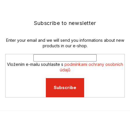
t
o
i
o
n
t
g
e
Subscribe to newsletter
c
r
o
n
t
Enter your email and we will send you informations about new
r
products in our e-shop.
o
l
s
Vložením e-mailu souhlasíte s
podmínkami ochrany osobních
údajů
Subscribe