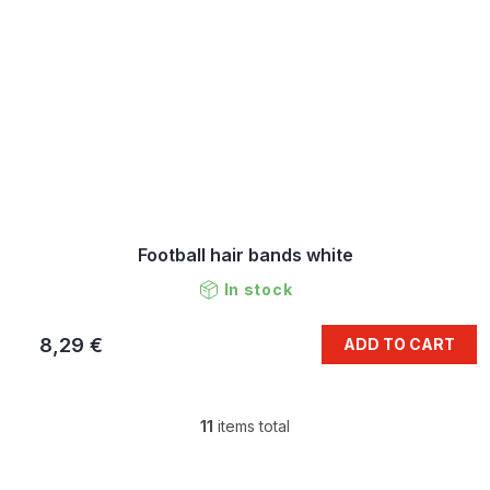
Football hair bands white
In stock
8,29 €
ADD TO CART
11
items total
L
i
s
F