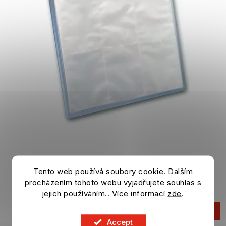
Album na karty BINDER
Tento web používá soubory cookie. Dalším
procházením tohoto webu vyjadřujete souhlas s
In stock
jejich používáním.. Více informací
zde
.
7,04 €
ADD TO CART
Accept