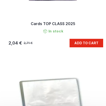
Cards TOP CLASS 2025
In stock
2,04 €
ADD TO CART
2,71 €