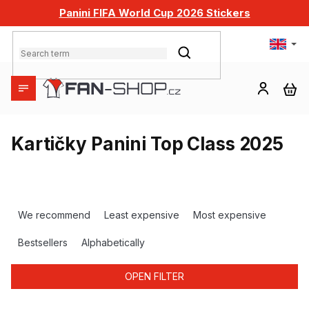
Skip
Panini FIFA World Cup 2026 Stickers
to
content
SEARCH
SH
CA
Kartičky Panini Top Class 2025
P
r
We recommend
Least expensive
Most expensive
o
d
Bestsellers
Alphabetically
u
c
OPEN FILTER
t
s