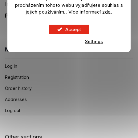
Important information
procházením tohoto webu vyjadřujete souhlas s
jejich používáním.. Více informací
zde
.
PRIVACY POLICY
Accept
Settings
MY ACCOUNT
Log in
Registration
Order history
Addresses
Log out
Other sections