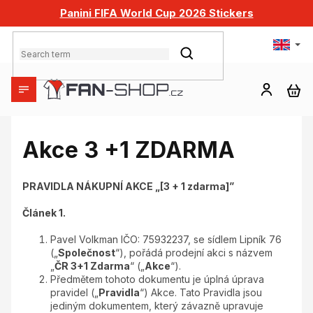
Skip
Panini FIFA World Cup 2026 Stickers
to
content
SEARCH
SH
CA
Akce 3 +1 ZDARMA
PRAVIDLA NÁKUPNÍ AKCE „[3 + 1 zdarma]”
Článek 1.
Pavel Volkman IČO: 75932237, se sídlem Lipník 76
(„
Společnost
“), pořádá prodejní akci s názvem
„
ČR 3+1 Zdarma
“ („
Akce
“).
Předmětem tohoto dokumentu je úplná úprava
pravidel („
Pravidla
“) Akce. Tato Pravidla jsou
jediným dokumentem, který závazně upravuje