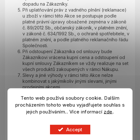
dopadu na Zákazníky.
Při uplatňování práv z vadného plnění (reklamace)
u zboží v rámci této Akce se postupuje podle
platné právní úpravy obsažené zejména v zákoně
č. 89/2012 Sb., občanský zákoník, v platném znění,
v zákoně č. 634/1992 Sb., o ochraně spotřebitele, v
platném znění, a podle platného reklamačního řádu
Společnosti.
Při odstoupení Zákazníka od smlouvy bude
Zákazníkovi vrácena kupní cena a odstoupení od
kupní smlouvy Zákazníkem se vždy realizuje na set
všech produktů zakoupených v rámci Nákupu.
Slevy a jiné výhody v rámci této Akce nelze
kombinovat s jakýmikoliv jinými slevami, jinými
prodejními akcemi.
Orgánem oprávněným k mimosoudnímu řešení
Tento web používá soubory cookie. Dalším
spotřebitelských sporů vzniklých v souvislosti
procházením tohoto webu vyjadřujete souhlas s
s účastí Zákazníka, který je fyzickou osobou –
spotřebitelem, v této Akci je Česká obchodní
jejich používáním.. Více informací
zde
.
inspekce, na jejíchž webových stránkách (
coi.cz
)
Zákazník nalezne mimo jiné údaje o způsobu a
podmínkách mimosoudních řešení sporů, když toto
Accept
řízení může být zahájeno pouze na základě návrhu