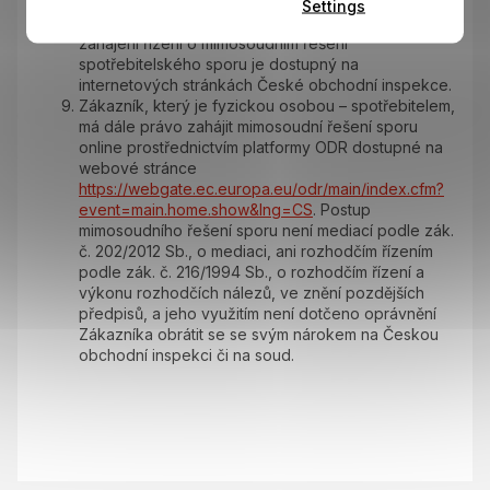
Zákazníka a poté, když se mu nepodaří spor
Settings
vyřešit přímo se Společností. Formulář návrhu na
zahájení řízení o mimosoudním řešení
spotřebitelského sporu je dostupný na
internetových stránkách České obchodní inspekce.
Zákazník, který je fyzickou osobou – spotřebitelem,
má dále právo zahájit mimosoudní řešení sporu
online prostřednictvím platformy ODR dostupné na
webové stránce
https://webgate.ec.europa.eu/odr/main/index.cfm?
event=main.home.show&lng=CS
. Postup
mimosoudního řešení sporu není mediací podle zák.
č. 202/2012 Sb., o mediaci, ani rozhodčím řízením
podle zák. č. 216/1994 Sb., o rozhodčím řízení a
výkonu rozhodčích nálezů, ve znění pozdějších
předpisů, a jeho využitím není dotčeno oprávnění
Zákazníka obrátit se se svým nárokem na Českou
obchodní inspekci či na soud.