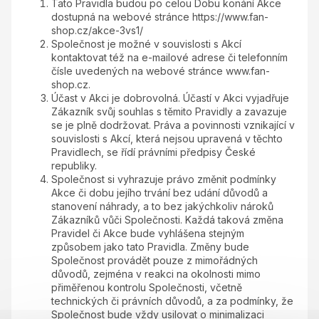
Tato Pravidla budou po celou Dobu konání Akce
dostupná na webové stránce https://www.fan-
shop.cz/akce-3vs1/
Společnost je možné v souvislosti s Akcí
kontaktovat též na e-mailové adrese či telefonním
čísle uvedených na webové stránce www.fan-
shop.cz.
Účast v Akci je dobrovolná. Účastí v Akci vyjadřuje
Zákazník svůj souhlas s těmito Pravidly a zavazuje
se je plně dodržovat. Práva a povinnosti vznikající v
souvislosti s Akcí, která nejsou upravená v těchto
Pravidlech, se řídí právními předpisy České
republiky.
Společnost si vyhrazuje právo změnit podmínky
Akce či dobu jejího trvání bez udání důvodů a
stanovení náhrady, a to bez jakýchkoliv nároků
Zákazníků vůči Společnosti. Každá taková změna
Pravidel či Akce bude vyhlášena stejným
způsobem jako tato Pravidla. Změny bude
Společnost provádět pouze z mimořádných
důvodů, zejména v reakci na okolnosti mimo
přiměřenou kontrolu Společnosti, včetně
technických či právních důvodů, a za podmínky, že
Společnost bude vždy usilovat o minimalizaci