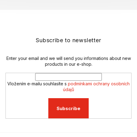
F
o
o
t
e
Subscribe to newsletter
r
Enter your email and we will send you informations about new
products in our e-shop.
Vložením e-mailu souhlasíte s
podmínkami ochrany osobních
údajů
Subscribe