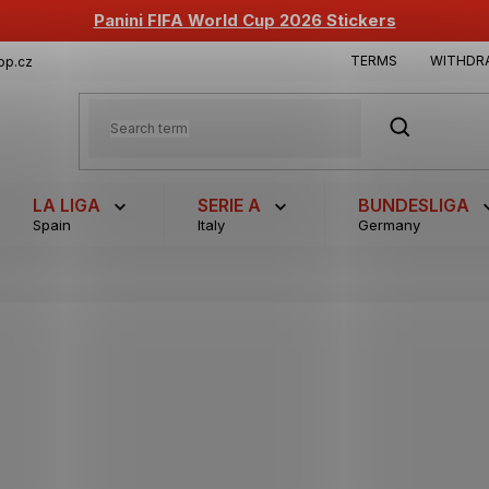
Panini FIFA World Cup 2026 Stickers
TERMS
WITHDR
op.cz
SEARCH
LA LIGA
SERIE A
BUNDESLIGA
Spain
Italy
Germany