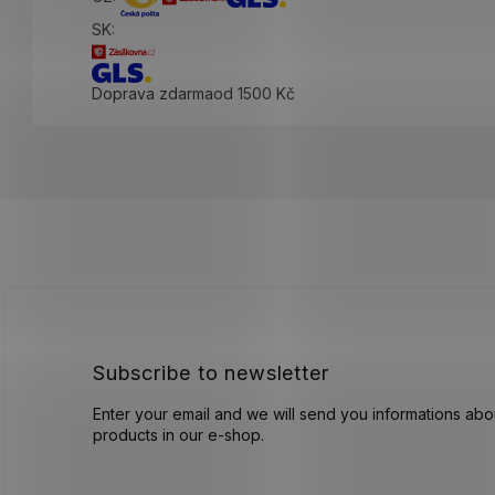
SK:
Doprava zdarma
od 1500 Kč
F
o
o
t
e
r
Subscribe to newsletter
Enter your email and we will send you informations ab
products in our e-shop.