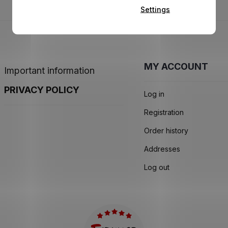
Settings
MY ACCOUNT
Important information
PRIVACY POLICY
Log in
Registration
Order history
Addresses
Log out