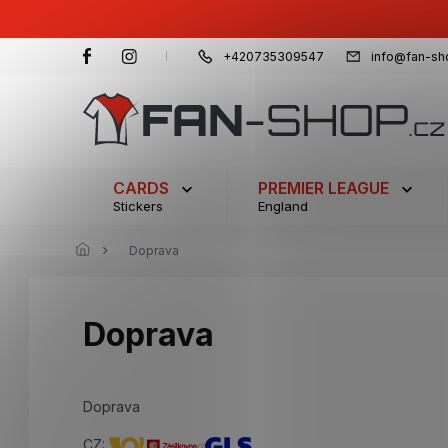
Skip
to
content
+420735309547
info@fan-sh
CARDS
PREMIER LEAGUE
Stickers
England
Doprava
Doprava
Doprava
CZ: