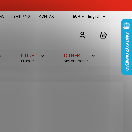
AW
SHIPPING
KONTAKT
EUR
English
SHOPPING
CART
LIGUE 1
OTHER
France
Merchandise