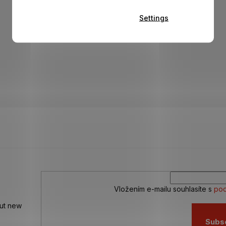
Settings
Vložením e-mailu souhlasíte s
pod
out new
Subs