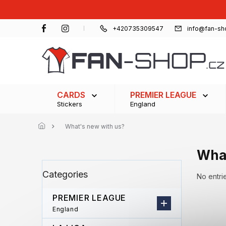
Skip
to
content
+420735309547
info@fan-sh
CARDS
PREMIER LEAGUE
Stickers
England
What's new with us?
What
S
Skip
Categories
i
categories
No entrie
d
e
PREMIER LEAGUE
b
England
a