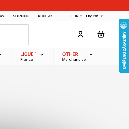
AW
SHIPPING
KONTAKT
EUR
English
SHOPPING
CART
LIGUE 1
OTHER
France
Merchandise