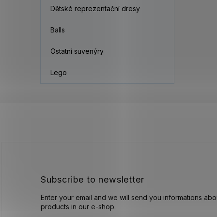
Dětské reprezentační dresy
Balls
Ostatní suvenýry
Lego
F
o
o
t
e
r
Subscribe to newsletter
Enter your email and we will send you informations ab
products in our e-shop.