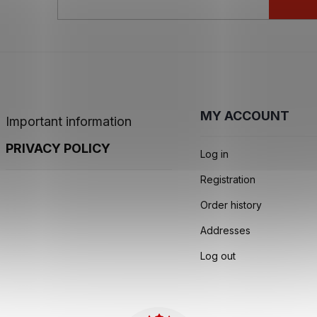
MY ACCOUNT
Important information
PRIVACY POLICY
Log in
Registration
Order history
Addresses
Log out