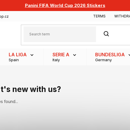
Panini FIFA World Cup 2026 Stickers
TERMS
WITHDR
op.cz
SEARCH
LA LIGA
SERIE A
BUNDESLIGA
Spain
Italy
Germany
's new with us?
s found...