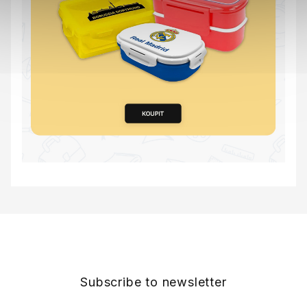
F
o
o
t
e
Subscribe to newsletter
r