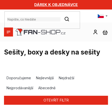
Přejít
DÁREK K OBJEDNÁVCE
na
obsah
HLEDAT
NÁ
KO
Sešity, boxy a desky na sešity
Ř
a
Doporučujeme
Nejlevnější
Nejdražší
z
e
Nejprodávanější
Abecedně
n
í
OTEVŘÍT FILTR
p
r