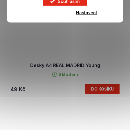
Souhlasím
Nastavení
Desky A4 REAL MADRID Young
Skladem
49 Kč
DO KOŠÍKU