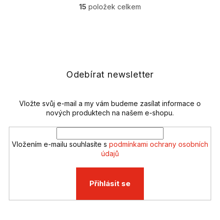
15
položek celkem
O
v
l
Z
á
á
d
p
a
a
c
t
Odebírat newsletter
í
í
p
r
v
Vložte svůj e-mail a my vám budeme zasílat informace o
k
nových produktech na našem e-shopu.
y
v
ý
Vložením e-mailu souhlasíte s
podmínkami ochrany osobních
p
údajů
i
s
u
Přihlásit se