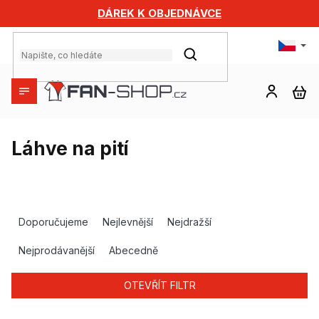
Přejít
DÁREK K OBJEDNÁVCE
na
obsah
HLEDAT
NÁ
KO
Láhve na pití
Ř
a
Doporučujeme
Nejlevnější
Nejdražší
z
e
Nejprodávanější
Abecedně
n
í
OTEVŘÍT FILTR
p
r