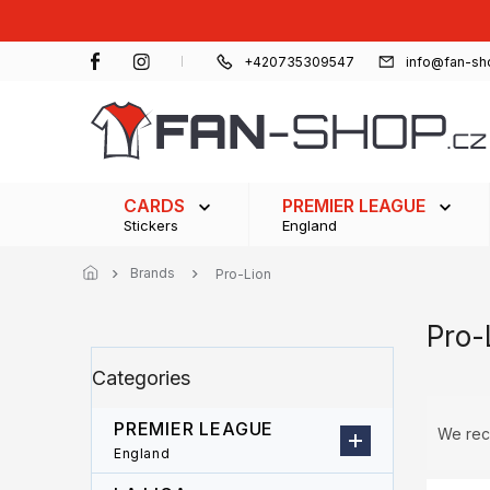
Skip
to
content
+420735309547
info@fan-sh
CARDS
PREMIER LEAGUE
Stickers
England
Brands
Pro-Lion
Pro-
S
Skip
Categories
i
categories
d
P
e
PREMIER LEAGUE
r
We re
b
o
England
a
d
L