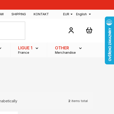
AW
SHIPPING
KONTAKT
EUR
English
SHOPPING
CART
LIGUE 1
OTHER
France
Merchandise
2
items total
habetically