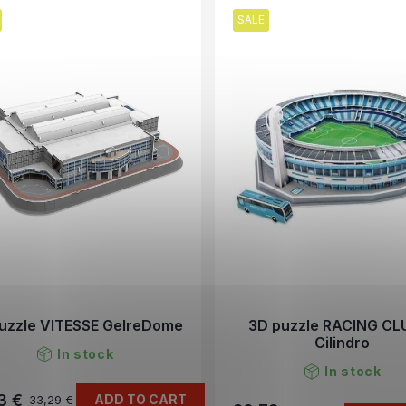
SALE
uzzle VITESSE GelreDome
3D puzzle RACING CLU
Cilindro
In stock
In stock
3 €
ADD TO CART
33,29 €