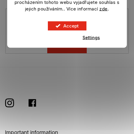
r
products in our e-shop.
procházením tohoto webu vyjadřujete souhlas s
o
jejich používáním.. Více informací
zde
.
l
s
Vložením e-mailu souhlasíte s
podmínkami ochrany osobních
údajů
Accept
Settings
Subscribe
Important information