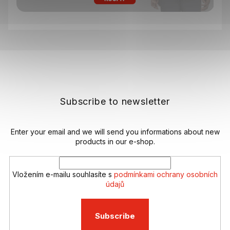
F
o
o
t
e
Subscribe to newsletter
r
Enter your email and we will send you informations about new
products in our e-shop.
Vložením e-mailu souhlasíte s
podmínkami ochrany osobních
údajů
Subscribe