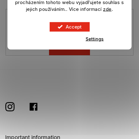
r
products in our e-shop.
procházením tohoto webu vyjadřujete souhlas s
o
jejich používáním.. Více informací
zde
.
l
s
Vložením e-mailu souhlasíte s
podmínkami ochrany osobních
údajů
Accept
Settings
Subscribe
Important information