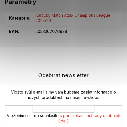
Parametry
Kartičky Match Attax Champions League
Kategorie
:
2025/26
EAN
:
5053307076938
Z
á
p
a
t
Odebírat newsletter
í
Vložte svůj e-mail a my vám budeme zasílat informace o
nových produktech na našem e-shopu.
Vložením e-mailu souhlasíte s
podmínkami ochrany osobních
údajů