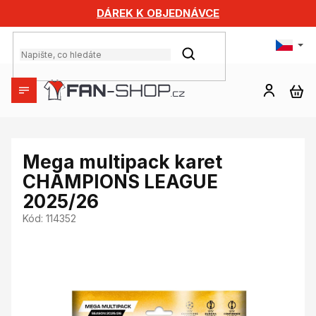
Přejít
DÁREK K OBJEDNÁVCE
na
obsah
HLEDAT
NÁ
KO
Mega multipack karet
CHAMPIONS LEAGUE
2025/26
Kód:
114352