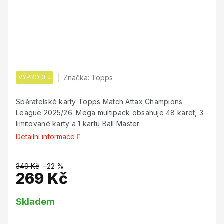
VÝPRODEJ
Značka:
Topps
Sběratelské karty Topps Match Attax Champions
League 2025/26. Mega multipack obsahuje 48 karet, 3
limitované karty a 1 kartu Ball Master.
Detailní informace
349 Kč
–22 %
269 Kč
Měrná
Skladem
cena: