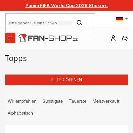
Zum
Panini FIFA World Cup 2026 Stickers
Inhalt
springen
SUCHEN
WA
Topps
FILTER ÖFFNEN
P
r
Wir empfehlen
Günstigste
Teuerste
Meistverkauft
o
d
Alphabetisch
u
L
k
i