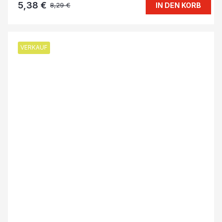
5,38 €
IN DEN KORB
8,29 €
VERKAUF