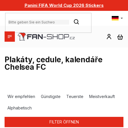
Zum
Panini FIFA World Cup 2026 Stickers
Inhalt
springen
SUCHEN
WA
Plakáty, cedule, kalendáře
Chelsea FC
P
r
Wir empfehlen
Günstigste
Teuerste
Meistverkauft
o
d
Alphabetisch
u
k
FILTER ÖFFNEN
t