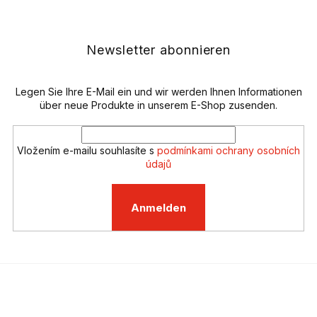
u
e
ß
r
z
e
e
Newsletter abonnieren
l
i
e
l
m
e
Legen Sie Ihre E-Mail ein und wir werden Ihnen Informationen
e
n
über neue Produkte in unserem E-Shop zusenden.
t
e
d
Vložením e-mailu souhlasíte s
podmínkami ochrany osobních
e
údajů
r
L
i
Anmelden
s
t
e