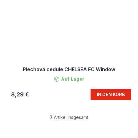
Plechová cedule CHELSEA FC Window
Auf Lager
8,29 €
IN DEN KORB
7
Artikel insgesamt
S
t
e
F
u