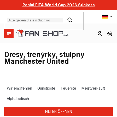
Zum
Panini FIFA World Cup 2026 Stickers
Inhalt
springen
SUCHEN
WA
Dresy, trenýrky, stulpny
Manchester United
P
r
Wir empfehlen
Günstigste
Teuerste
Meistverkauft
o
d
Alphabetisch
u
k
FILTER ÖFFNEN
t