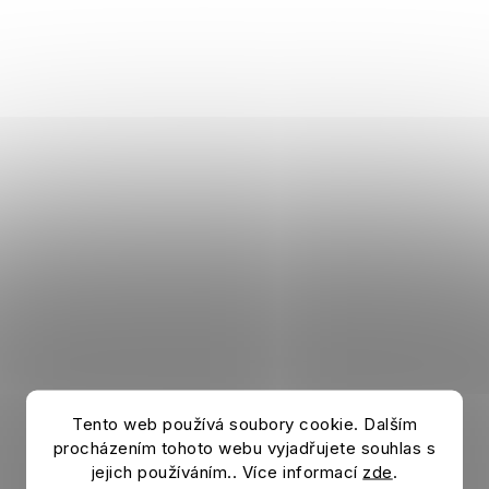
Tento web používá soubory cookie. Dalším
Damen Trikot MANCHESTER UNITED 25/26
Auswärts
procházením tohoto webu vyjadřujete souhlas s
jejich používáním.. Více informací
zde
.
Auf Lager