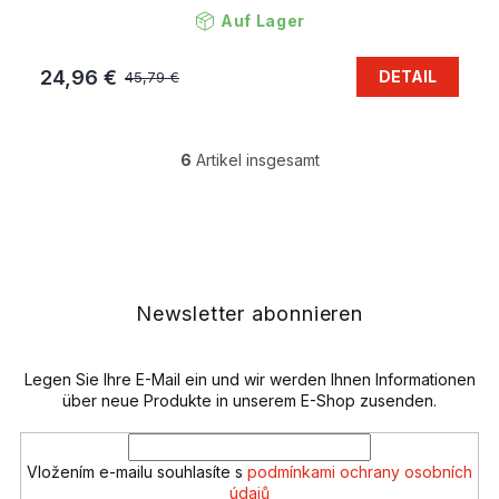
Auf Lager
24,96 €
DETAIL
45,79 €
6
Artikel insgesamt
S
t
e
F
u
u
e
ß
r
z
e
e
Newsletter abonnieren
l
i
e
l
m
e
Legen Sie Ihre E-Mail ein und wir werden Ihnen Informationen
e
n
über neue Produkte in unserem E-Shop zusenden.
t
e
d
Vložením e-mailu souhlasíte s
podmínkami ochrany osobních
e
údajů