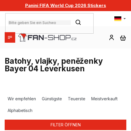
Zum
Panini FIFA World Cup 2026 Stickers
Inhalt
springen
SUCHEN
WA
Batohy, vlajky, peněženky
Bayer 04 Leverkusen
P
r
Wir empfehlen
Günstigste
Teuerste
Meistverkauft
o
d
Alphabetisch
u
k
FILTER ÖFFNEN
t