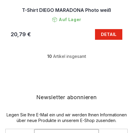
T-Shirt DIEGO MARADONA Photo weiß
Auf Lager
20,79 €
DETAIL
10
Artikel insgesamt
S
t
e
F
u
u
e
ß
r
z
e
e
Newsletter abonnieren
l
i
e
l
m
e
Legen Sie Ihre E-Mail ein und wir werden Ihnen Informationen
e
n
über neue Produkte in unserem E-Shop zusenden.
t
e