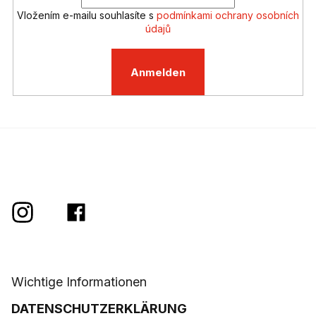
d
Vložením e-mailu souhlasíte s
podmínkami ochrany osobních
e
údajů
r
L
i
Anmelden
s
t
e
Wichtige Informationen
DATENSCHUTZERKLÄRUNG