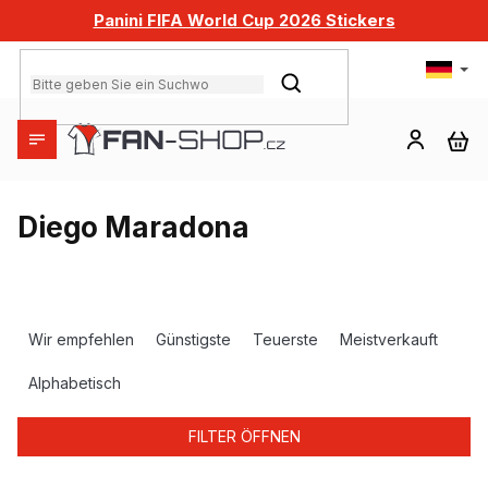
Zum
Panini FIFA World Cup 2026 Stickers
Inhalt
springen
SUCHEN
WA
Diego Maradona
P
r
Wir empfehlen
Günstigste
Teuerste
Meistverkauft
o
d
Alphabetisch
u
k
FILTER ÖFFNEN
t
s